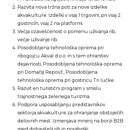
Razvita nova tržna poti za nove izdelke
akvakulture. Izdelki v vsaj 1 trgovini, pri vsaj 2
gostincih, vsaj 2 na platformi.
Večja ozaveščenost o pomenu uživanja rib,
večje uživanje rib.
Posodobljena tehnološka oprema pri
ribogojcu Akval d.o.o. in s tem ohranitev
dejavnosti, Posodobljena tehnološka oprema
pri Domačiji Repovž., Posodobljena
tehnološka oprema pri gostincu Tri lučke.
Razvit en turistični program v smislu
trajnostnega zelenega turizma.
Podpora usposabljanju predstavnikov
sektorja akvakulture za ohranjanje obstoječih
delovnih mest. Izmenjava mnenj na borzi B2B
med dobavitelji rib in porabniki.