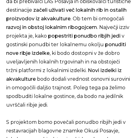
da bi prebivalci LAS Posavja in obiskovalci turistične
destinacije
začeli uživati več lokalnih rib in ostalih
proizvodov iz akvakulture
. Ob tem bi omogočali
razvoj in obstoj lokalnim ribogojcem
. Največji izziv
projekta je, kako
popestriti ponudbo ribjih jedi
v
gostinski ponudbi ter lokalnemu okolju
ponuditi
nove ribje izdelke
, ki bodo dostopni v že dobro
uveljavljenih lokalnih trgovinah in na obstoječi
tržni platformi z lokalnimi izdelki.
Novi izdelki iz
akvakulture
bodo dodali vrednost osnovni surovini
in omogočili daljšo trajnost. Poleg tega pa želimo
spodbuditi lokalne gostince, da bodo na jedilnik
uvrščali ribje jedi.
S projektom bomo povečali ponudbo ribjih jedi v
restavracijah blagovne znamke Okusi Posavje,