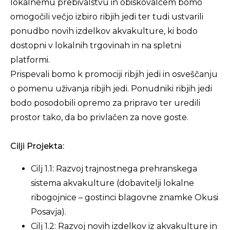
lokalnemu prebivalstvu in obiskovalcem bomo
omogočili večjo izbiro ribjih jedi ter tudi ustvarili
ponudbo novih izdelkov akvakulture, ki bodo
dostopni v lokalnih trgovinah in na spletni
platformi.
Prispevali bomo k promociji ribjih jedi in osveščanju
o pomenu uživanja ribjih jedi. Ponudniki ribjih jedi
bodo posodobili opremo za pripravo ter uredili
prostor tako, da bo privlačen za nove goste.
Cilji Projekta:
Cilj 1.1: Razvoj trajnostnega prehranskega
sistema akvakulture (dobavitelji lokalne
ribogojnice – gostinci blagovne znamke Okusi
Posavja).
Cilj 1.2: Razvoj novih izdelkov iz akvakulture in