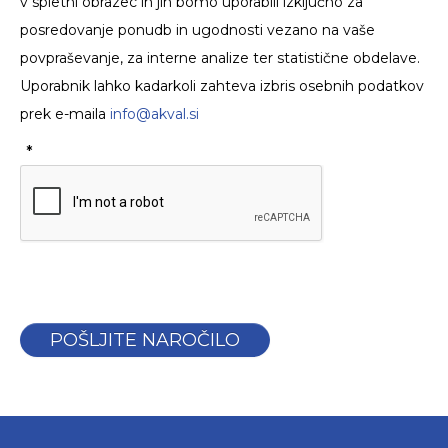
v spletni obrazec in jih bomo uporabili izključno za
posredovanje ponudb in ugodnosti vezano na vaše
povpraševanje, za interne analize ter statistične obdelave.
Uporabnik lahko kadarkoli zahteva izbris osebnih podatkov
prek e-maila
info@akval.si
*
POŠLJITE NAROČILO