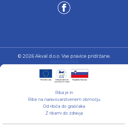
© 2026 Akval d.o.o. Vse pravice pridržane.
Agencija.5ka
Riba je in
Ribe na naravovarstvenem območju
Od ribiča do graščaka
Z ribami do zdravja